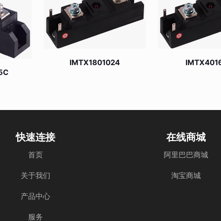
IMTX1801024
IMTX401
5C
快速连接
在线商城
首页
阿里巴巴商城
关于我们
淘宝商城
产品中心
服务