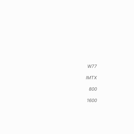
W77
IMTX
800
1600