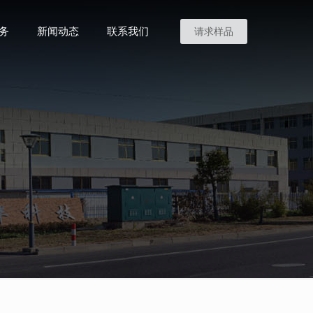
务
新闻动态
联系我们
请求样品