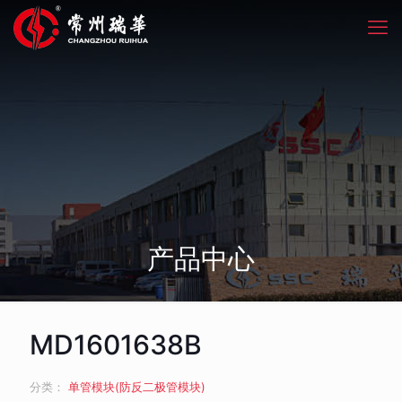
产品中心
MD1601638B
分类：
单管模块(防反二极管模块)