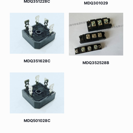
MDQ351228C
MDQ301029
MDQ351628C
MDQ352528B
MDQ501028C