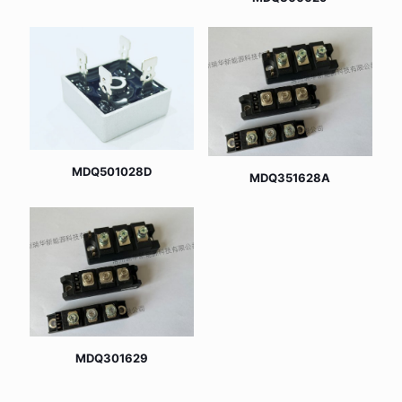
MDQ501028D
MDQ351628A
MDQ301629