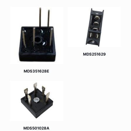
MDS251629
MDS351628E
MDS501028A