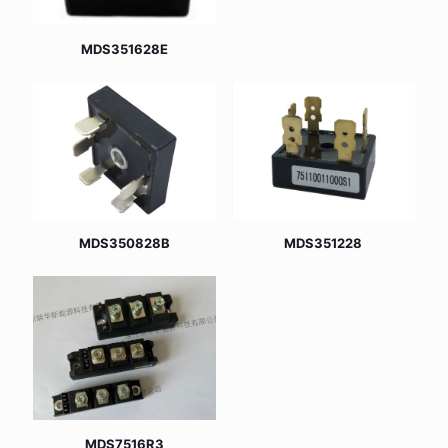
MDS351628E
MDS350828B
MDS351228
MDS7516R3