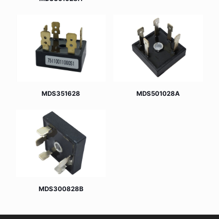
MDS351628
MDS501028A
MDS300828B