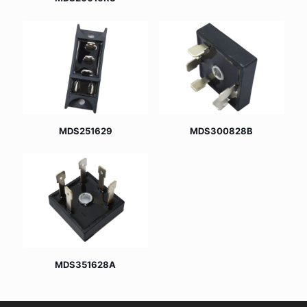
MDS251629
MDS300828B
MDS351628A