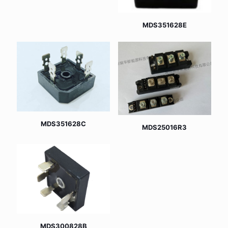
MDS351628E
MDS351628C
MDS25016R3
MDS300828B