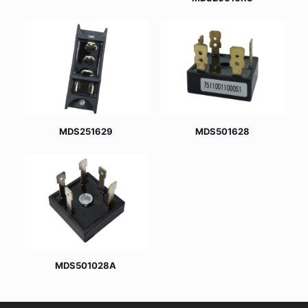
MDS251629
MDS501628
MDS501028A