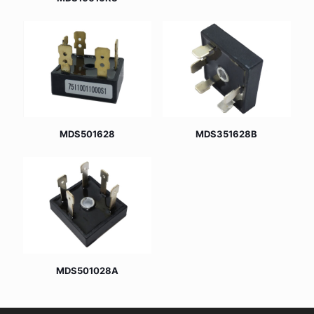
MDS501628
MDS351628B
MDS501028A