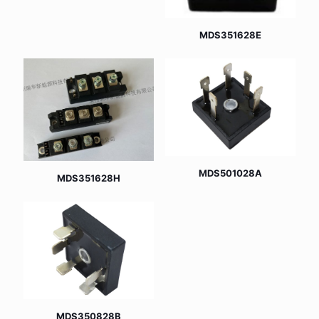
MDS351628E
MDS501028A
MDS351628H
MDS350828B