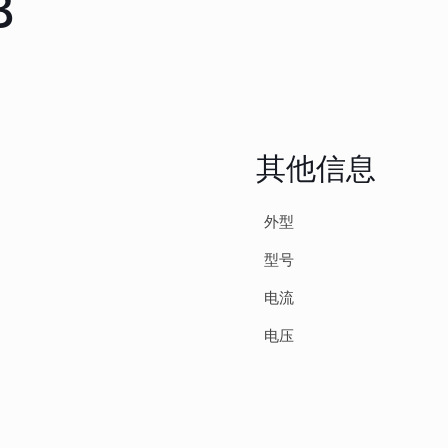
B
其他信息
外型
型号
电流
电压