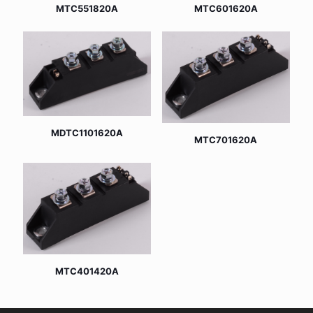
MTC551820A
MTC601620A
MDTC1101620A
MTC701620A
MTC401420A