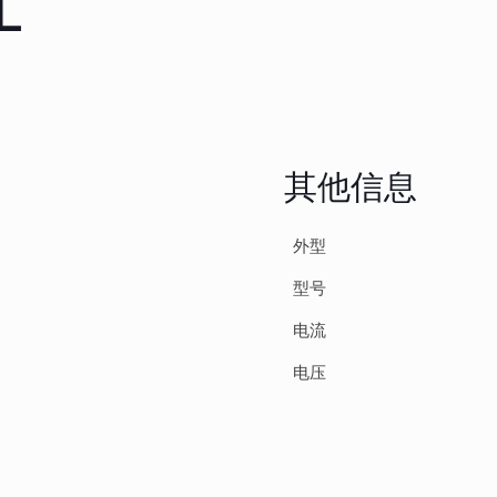
L
其他信息
外型
型号
电流
电压