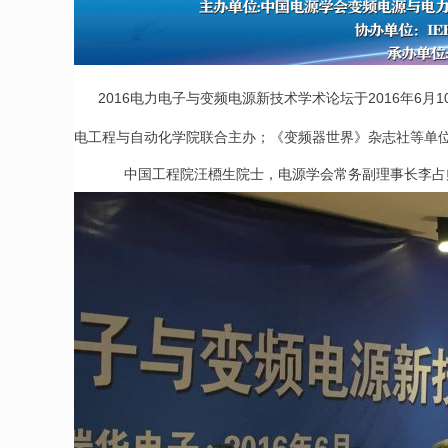
2016
2016
6
1
电力电子与变频电源新技术学术论坛于
年
月
电工程与自动化学院联合主办；《变频器世界》杂志社等单
中国工程院汪槱生院士，电源学会常务副理事长李占