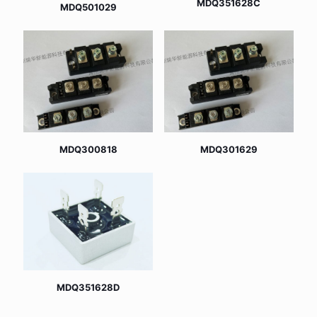
MDQ351628C
MDQ501029
MDQ300818
MDQ301629
MDQ351628D