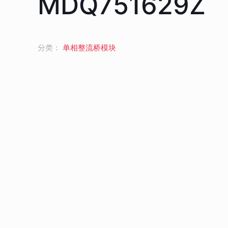
MDQ751629Z
分类：
单相整流桥模块