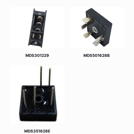
MDS301229
MDS501628B
MDS351628E