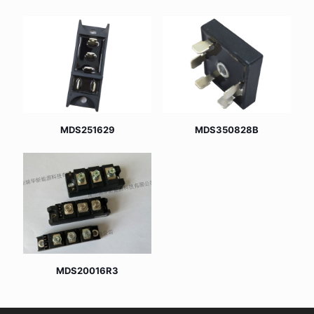
MDS251629
MDS350828B
MDS20016R3