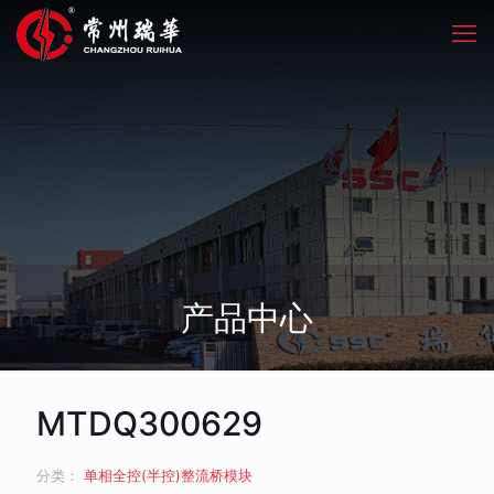
产品中心
MTDQ300629
分类：
单相全控(半控)整流桥模块